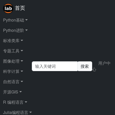
首页
Python基础
Python进阶
首页
专题工具
多媒体文件处理
标准类库
专题工具
多媒体文件处理
图像处理
用户中
搜索
心
科学计算
Python 多媒体文件处理是指利用 Python 编程语言及其
丰富的生态系统对图像、音频、视频等多媒体文件进行
自然语言
创建、编辑、分析和转换的技术体系。 随着数字媒体内
容的爆炸式增长，这些技术已成为现代应用开发的重要
开源GIS
组成部分。
R 编程语言
核心能力包括：
Julia编程语言