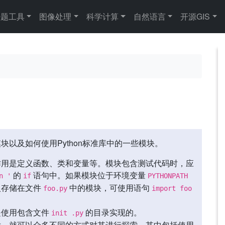
专题工具
图像处理
科学计算
自然语言
开源GIS
以及如何使用Python标准库中的一些模块。
作用是定义函数、类和变量等。模块包含测试代码时，应
的
语句中。如果模块位于环境变量
n '
if
PYTHONPATH
入存储在文件
中的模块，可使用语句
foo.py
import foo
是使用包含文件
的目录实现的。
init .py
后，就可以众多不同的方式对其进行探索，其中包括使用