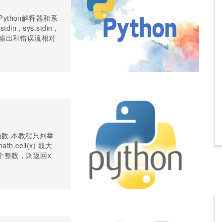
Python解释器和系
, sys.stdin ,
， 输出和错误流相对
函数,本教程只列举
.ceil(x) 取大
个整数，则返回x