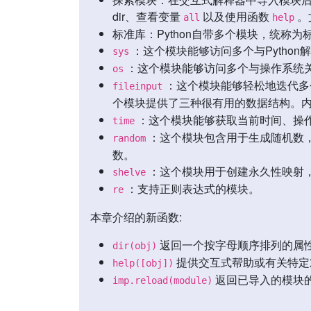
dir、查看变量
以及使用函数
。
all
help
标准库：Python自带多个模块，统称
：这个模块能够访问多个与Pytho
sys
：这个模块能够访问多个与操作系统
os
：这个模块能够轻松地迭代多
fileinput
个模块提供了三种很有用的数据结构。
：这个模块能够获取当前时间、操
time
：这个模块包含用于生成随机数，
random
数。
：这个模块用于创建永久性映射
shelve
：支持正则表达式的模块。
re
本章介绍的新函数:
返回一个按字母顺序排列的属
dir(obj)
提供交互式帮助或有关特定
help([obj])
返回已导入的模块
imp.reload(module)