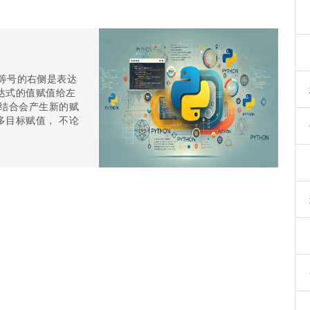
符，等号的右侧是表达
达式的值赋值给左
符结合会产生新的赋
多目标赋值， 不论