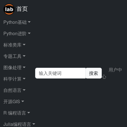
首页
Python基础
Python进阶
首页
图像处理
OpenCV基础入门
标准类库
专题工具
OpenCV基础入门
图像处理
用户中
搜索
心
科学计算
OpenCV（Open Source Computer Vision Library）是
一个开源的跨平台计算机视觉库， 广泛应用于图像处
自然语言
理、模式识别和机器学习领域。作为Python生态中最强
大的图像处理工具， OpenCV提供了超过2500种优化算
开源GIS
法，涵盖图像加载、预处理、特征提取、目标检测等核
R 编程语言
心功能。 其核心优势在于高效的C++底层实现与简洁的
Python接口结合，支持实时图像处理需求。
Julia编程语言