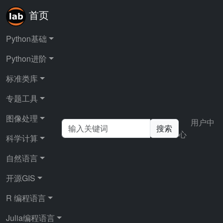
首页
Python基础
Python进阶
首页
自然语言
结巴分词
标准类库
专题工具
结巴分词
图像处理
用户中
搜索
心
科学计算
NLP（自然语言）领域现在可谓是群雄纷争，各种开源
组件层出不穷，其中一支不可忽视的力量便是jieba分
自然语言
词，号称要做最好的 Python 中文分词组件。
开源GIS
“最好的”这三个字可不是空穴来风，jieba在开源社区的
受欢迎程度非常之高。
R 编程语言
支持繁体分词
Julia编程语言