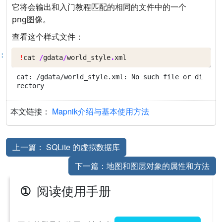
它将会输出和入门教程匹配的相同的文件中的一个
png图像。
查看这个样式文件：
:
!
cat
/
gdata
/
world_style
.
xml
cat: /gdata/world_style.xml: No such file or di
本文链接：
Mapnik介绍与基本使用方法
上一篇： SQLite 的虚拟数据库
下一篇：地图和图层对象的属性和方法
阅读使用手册
①