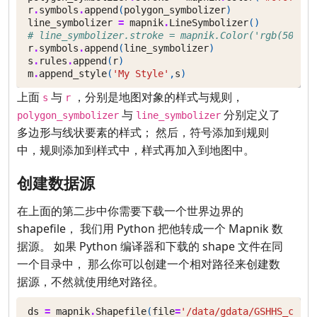
r
.
symbols
.
append
(
polygon_symbolizer
)
line_symbolizer
=
mapnik
.
LineSymbolizer
()
# line_symbolizer.stroke = mapnik.Color('rgb(50%,50
r
.
symbols
.
append
(
line_symbolizer
)
s
.
rules
.
append
(
r
)
m
.
append_style
(
'My Style'
,
s
)
上面
与
，分别是地图对象的样式与规则，
s
r
与
分别定义了
polygon_symbolizer
line_symbolizer
多边形与线状要素的样式； 然后，符号添加到规则
中，规则添加到样式中，样式再加入到地图中。
创建数据源
在上面的第二步中你需要下载一个世界边界的
shapefile， 我们用 Python 把他转成一个 Mapnik 数
据源。 如果 Python 编译器和下载的 shape 文件在同
一个目录中， 那么你可以创建一个相对路径来创建数
据源，不然就使用绝对路径。
ds
=
mapnik
.
Shapefile
(
file
=
'/data/gdata/GSHHS_c.shp