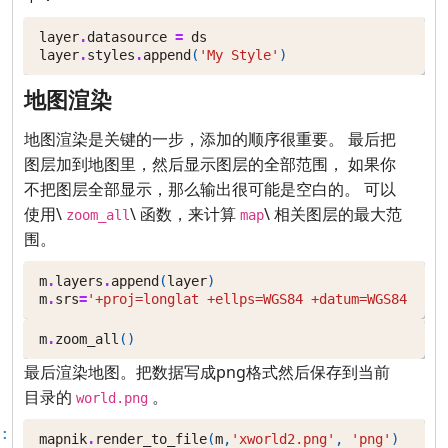
layer
.
datasource
=
ds
layer
.
styles
.
append
(
'My Style'
)
地图渲染
地图渲染是关键的一步，添加的顺序很重要。 最后把
图层加到地图里，然后显示图层的全部范围， 如果你
不把图层全部显示，那么输出很可能是空白的。 可以
使用\
\ 函数，来计算
\ 相关图层的最大范
zoom_all
map
围。
m
.
layers
.
append
(
layer
)
m
.
srs
=
'+proj=longlat +ellps=WGS84 +datum=WGS84 +no_
m
.
zoom_all
()
最后渲染地图。把数据写成png格式然后保存到当前
目录的
。
world.png
:
mapnik
.
render_to_file
(
m
,
'xworld2.png'
,
'png'
)