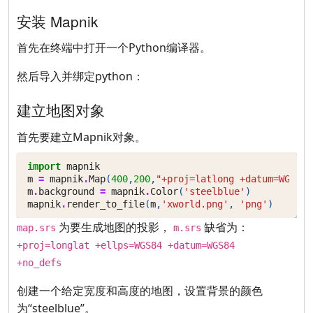
安装 Mapnik
首先在终端中打开一个Python编译器。
然后导入并绑定python：
建立地图对象
首先要建立Mapnik对象。
import
mapnik
m
=
mapnik
.
Map
(
400
,
200
,
"+proj=latlong +datum=WGS84"
m
.
background
=
mapnik
.
Color
(
'steelblue'
)
mapnik
.
render_to_file
(
m
,
'xworld.png'
,
'png'
)
为要生成地图的投影，
缺省为：
map.srs
m.srs
+proj=longlat +ellps=WGS84 +datum=WGS84
+no_defs
创建一个给定宽度和高度的地图，设置背景的颜色
为“steelblue”。