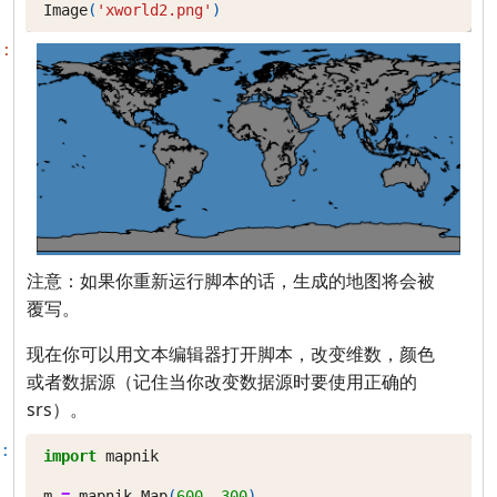
Image
(
'xworld2.png'
)
]:
注意：如果你重新运行脚本的话，生成的地图将会被
覆写。
现在你可以用文本编辑器打开脚本，改变维数，颜色
或者数据源（记住当你改变数据源时要使用正确的
srs）。
:
import
mapnik
m
=
mapnik
.
Map
(
600
,
300
)