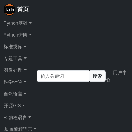
首页
Python基础
Python进阶
首页
开源GIS
使用 Mapnik 进行地图制图
正文
标准类库
专题工具
Mapnik介绍与基本使用
图像处理
用户中
搜索
心
科学计算
方法
自然语言
开源GIS
发布时间：
6月
R 编程语言
标签：
Julia编程语言