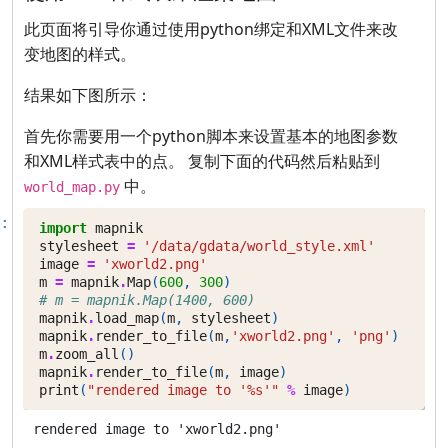
此页面将引导你通过使用python绑定和XML文件来改
变地图的样式。
结果如下图所示：
首先你需要用一个python脚本来设置基本的地图参数
和XML样式表中的点。 复制下面的代码然后粘贴到
中。
world_map.py
:
import
mapnik
stylesheet
=
'/data/gdata/world_style.xml'
image
=
'xworld2.png'
m
=
mapnik
.
Map
(
600
,
300
)
# m = mapnik.Map(1400, 600)
mapnik
.
load_map
(
m
,
stylesheet
)
mapnik
.
render_to_file
(
m
,
'xworld2.png'
,
'png'
)
m
.
zoom_all
()
mapnik
.
render_to_file
(
m
,
image
)
print
(
"rendered image to '
%s
'"
%
image
)