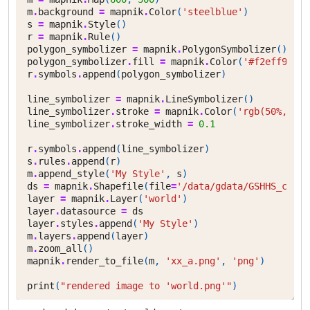
m
.
background
=
mapnik
.
Color
(
'steelblue'
)
s
=
mapnik
.
Style
()
r
=
mapnik
.
Rule
()
polygon_symbolizer
=
mapnik
.
PolygonSymbolizer
()
polygon_symbolizer
.
fill
=
mapnik
.
Color
(
'#f2eff9'
)
r
.
symbols
.
append
(
polygon_symbolizer
)
line_symbolizer
=
mapnik
.
LineSymbolizer
()
line_symbolizer
.
stroke
=
mapnik
.
Color
(
'rgb(50%,50%,
line_symbolizer
.
stroke_width
=
0.1
r
.
symbols
.
append
(
line_symbolizer
)
s
.
rules
.
append
(
r
)
m
.
append_style
(
'My Style'
,
s
)
ds
=
mapnik
.
Shapefile
(
file
=
'/data/gdata/GSHHS_c.shp
layer
=
mapnik
.
Layer
(
'world'
)
layer
.
datasource
=
ds
layer
.
styles
.
append
(
'My Style'
)
m
.
layers
.
append
(
layer
)
m
.
zoom_all
()
mapnik
.
render_to_file
(
m
,
'xx_a.png'
,
'png'
)
print
(
"rendered image to 'world.png'"
)