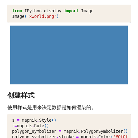
from
IPython.display
import
Image
Image
(
'xworld.png'
)
:
创建样式
使用样式是用来决定数据是如何渲染的。
s
=
mapnik
.
Style
()
r
=
mapnik
.
Rule
()
polygon_symbolizer
=
mapnik
.
PolygonSymbolizer
()
polygon_symbolizer
.
stroke
=
mapnik
.
Color
(
'#0f0f0f'
)