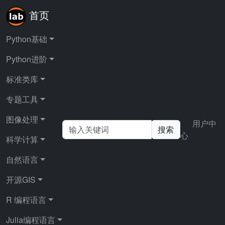
首页
Python基础
Python进阶
首页
Python进阶
多线程与多进程
标准类库
专题工具
多线程与多进程
图像处理
用户中
搜索
心
科学计算
本章重点介绍python如何进行多线程编程和多进程编
程。
自然语言
现代计算机的CPU几乎都是多核的，有些还有多个处理
开源GIS
器，为了利用这些额外的处理能力， 操作系统定义了线
程这个低级结构。一个进程可以创建并拥有多个线程，
R 编程语言
这些线程可以共享这个进程的资源， 通过浏览器阅读本
Julia编程语言
文时，浏览器已经开启了多个线程服务。